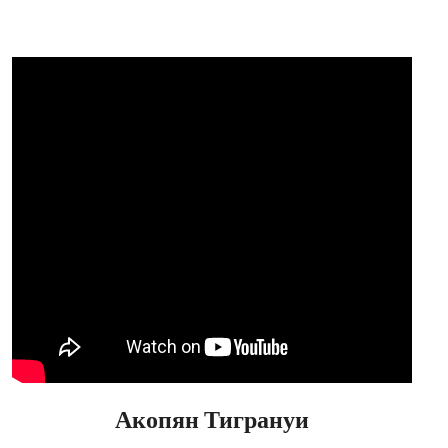
Акопян Тигрануи